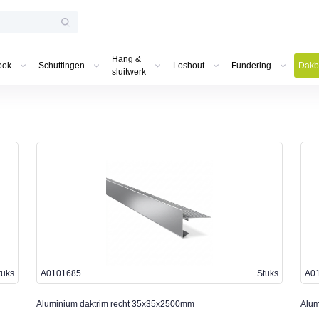
Hang &
ook
Schuttingen
Loshout
Fundering
Dakb
sluitwerk
tuks
A0101685
Stuks
A0
Aluminium daktrim recht 35x35x2500mm
Alum