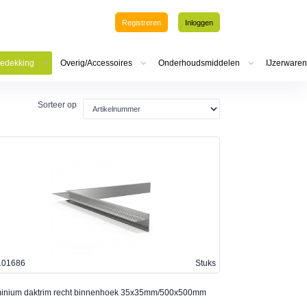
Registreren
Inloggen
edekking
Overig/Accessoires
Onderhoudsmiddelen
IJzerwaren
Sorteer op
101686
Stuks
inium daktrim recht binnenhoek 35x35mm/500x500mm