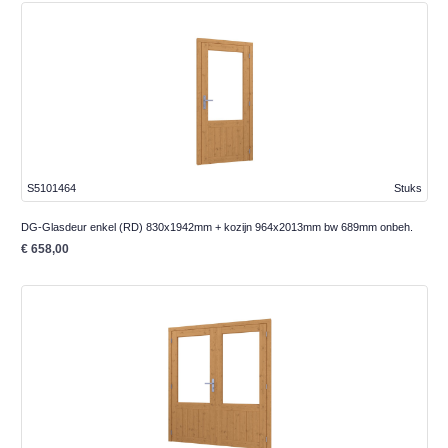
S5101464
Stuks
DG-Glasdeur enkel (RD) 830x1942mm + kozijn 964x2013mm bw 689mm onbeh.
€ 658,00