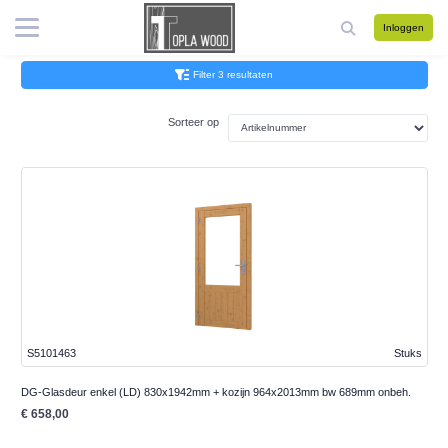
Inloggen
Filter 3 resultaten
Sorteer op
S5101463
Stuks
DG-Glasdeur enkel (LD) 830x1942mm + kozijn 964x2013mm bw 689mm onbeh.
€ 658,00