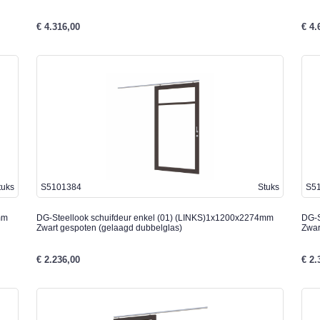
€ 4.316,00
€ 4.
tuks
S5101384
Stuks
S5
mm
DG-Steellook schuifdeur enkel (01) (LINKS)1x1200x2274mm
DG-S
Zwart gespoten (gelaagd dubbelglas)
Zwar
€ 2.236,00
€ 2.