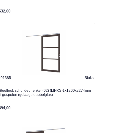
632,00
101385
Stuks
teellook schuifdeur enkel (02) (LINKS)1x1200x2274mm
t gespoten (gelaagd dubbelglas)
394,00