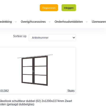
Registreren
Inloggen
edekking
Overig/Accessoires
Onderhoudsmiddelen
IJzerwaren
Sorteer op
101382
Stuks
teellook schuifdeur dubbel (02) 2x1200x2274mm Zwart
oten (gelaagd dubbelglas)