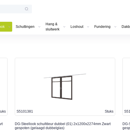
Hang &
ook
Schuttingen
Loshout
Fundering
Dakb
sluitwerk
tuks
S5101381
Stuks
S5
rt
DG-Steellook schuifdeur dubbel (01) 2x1200x2274mm Zwart
DG-S
gespoten (gelaagd dubbelglas)
gesp