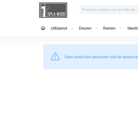
Uitlopend
Deuren
Ramen
Steell
Geen producten gevonden met de geselecteer