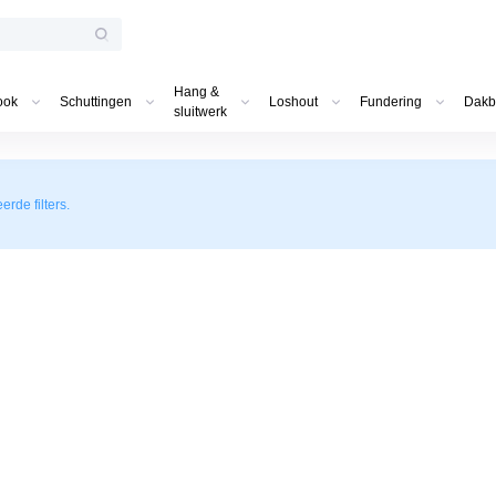
Hang &
ook
Schuttingen
Loshout
Fundering
Dakb
sluitwerk
de filters.