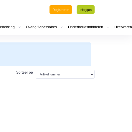
Registreren
Inloggen
edekking
Overig/Accessoires
Onderhoudsmiddelen
IJzerwaren
Sorteer op